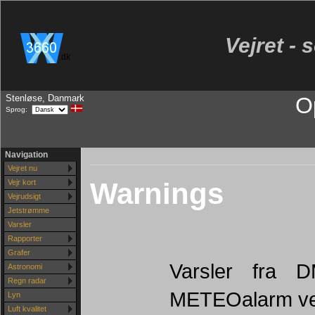
Vejret - 
.dk
Stenløse, Danmark
O
Sprog:
Navigation
Vejret nu
Warnings
Vejr kort
Vejrudsigt
Jetstrømme
Varsler
Rapporter
Grafer
Varsler fra D
Astronomi
Regn radar
METEOalarm ve
Lyn
Luft kvalitet