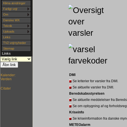
Klima ændringer
Farligt vejr
Om
Danske WX
Teknik
Uploads
Links
TV2 vejrnyheder
Sitemap
Links
DMI
Kalender:
Verden
Se kriterier for varsler fra DMI.
Se aktuelle varsler fra DMI.
Citater
Beredskabsstyrelsen
Se aktuelle meddelelser fra Bered
Se om opbygning af og forholdsregler
Kriseinfo
Se kriseinformation fra danske myn
METEOalarm