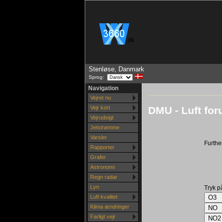
.dk
Stenløse, Danmark
Sprog:
Navigation
Vejret nu
DMU - Luft for
Vejr kort
Vejrudsigt
Jetstrømme
Varsler
Further
Rapporter
Grafer
Astronomi
Regn radar
Lyn
Tryk p
Luft kvalitet
Klima ændringer
Farligt vejr