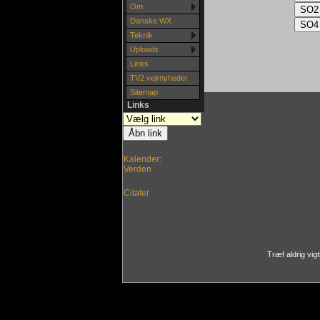
Om
Danske WX
Teknik
Uploads
Links
TV2 vejrnyheder
Sitemap
Links
Kalender:
Verden
Citater
Træf aldrig vig