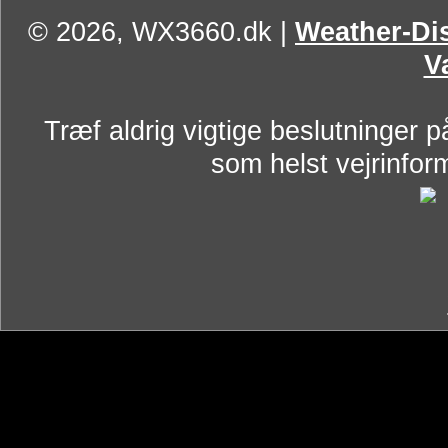
© 2026, WX3660.dk
|
Weather-Dis
V
Træf aldrig vigtige beslutninger p
som helst vejrinform