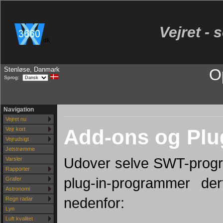
Vejret - 
.dk
Stenløse, Danmark
O
Sprog:
Navigation
Vejret nu
Add-ons og Plug
Vejr kort
Vejrudsigt
Jetstrømme
Udover selve SWT-progr
Varsler
Rapporter
plug-in-programmer der
Grafer
Astronomi
nedenfor:
Regn radar
Lyn
Luft kvalitet