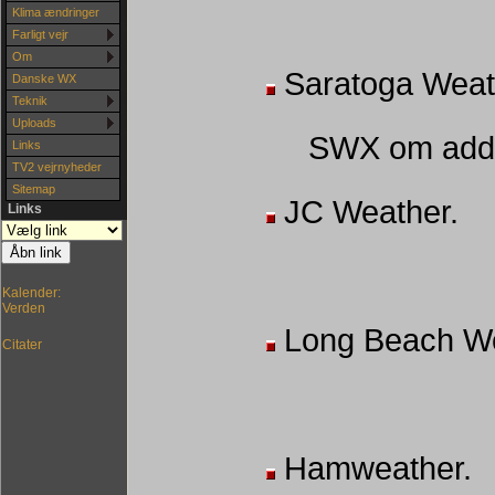
Klima ændringer
Farligt vejr
Om
Saratoga Weat
Danske WX
Teknik
Uploads
SWX om add-
Links
TV2 vejrnyheder
Sitemap
JC Weather.
Links
Kalender:
Verden
Long Beach We
Citater
Hamweather.