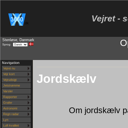
Vejret - 
.dk
Stenløse, Danmark
O
Sprog:
Navigation
Vejret nu
Jordskælv
Vejr kort
Vejrudsigt
Jetstrømme
Varsler
Rapporter
Grafer
Om jordskælv p
Astronomi
Regn radar
Lyn
Luft kvalitet