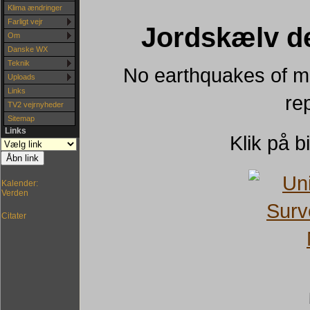
Klima ændringer
Farligt vejr
Jordskælv de
Om
Danske WX
Teknik
No earthquakes of ma
Uploads
Links
re
TV2 vejrnyheder
Sitemap
Links
Klik på bi
Kalender:
Verden
Citater