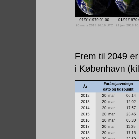
01/01/1970 01:00
01/01/1970 
20 marts 2018 16:16 UTC
21 juni 2018 1
Frem til 2049 er
i København (ki
Forårsjævndøgn
År
dato og tidspunkt
2012
20. mar
06.14
2013
20. mar
12.02
2014
20. mar
17.57
2015
20. mar
23.45
2016
20. mar
05.30
2017
20. mar
11.29
2018
20. mar
17.15
2019
20. mar
22.59