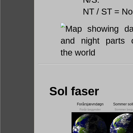
NT / ST = No
Sol faser
Forårsjævndøgn
Sommer sol
Forår begynder
Sommer beg