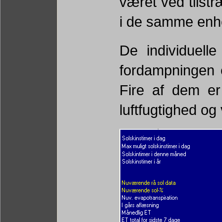
været ved tilstr
i de samme enh
De individuelle
fordampningen e
Fire af dem er r
luftfugtighed og