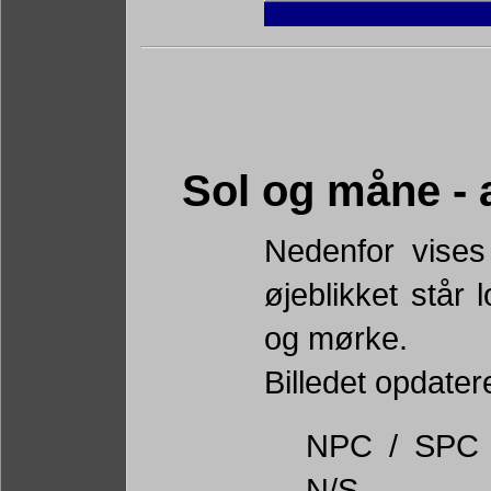
Sol og måne - 
Nedenfor vise
øjeblikket står 
og mørke.
Billedet opdate
NPC / SPC = 
N/S.