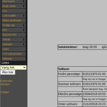
Astronomi
Regn radar
Lyn
Luft kvalitet
Klima ændringer
Farligt vejr
Om
Danske WX
Teknik
Uploads
Solskinstimer:
Idag:
00:00
Igår
Links
TV2 vejrnyheder
Sitemap
Links
Solfaser
Forårs jævndøgn
01/01/1970 01:00
Dag og nat er begge 
Kalender:
Sommer solhverv
01/01/1970 01:00
Verden
Årets længste dag. Dag
Citater
Efterårs jævndøgn
23/09/2018 03:55
Dag og nat er begge 
Vinter solhverv
21/12/2018 23:23