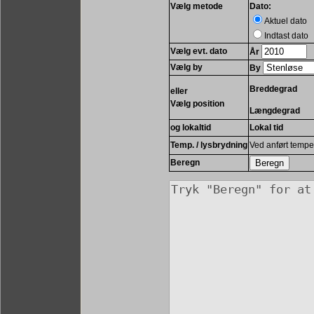
Vælg metode
Dato:
Aktuel dato
Indtast dato
Vælg evt. dato
År
Vælg by
By
Breddegrad
eller
Vælg position
Længdegrad
og lokaltid
Lokal tid
Temp. / lysbrydning
Ved anført tempe
Beregn