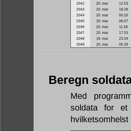
2042
20. mar
12.53
2043
20. mar
18.28
2044
20. mar
00.20
2045
20. mar
06.07
2046
20. mar
11.58
2047
20. mar
17.53
2048
19. mar
23.34
2049
20. mar
05.29
Beregn soldat
Med programm
soldata for et
hvilketsomhelst 