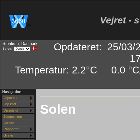
Vejret - 
.dk
Stenløse, Danmark
Opdateret
:
25/03/
Sprog:
17
Temperatur:
2.2°C
0.0 °C
Navigation
Vejret nu
Solen
Vejr kort
Vejrudsigt
Jetstrømme
Varsler
Rapporter
Grafer