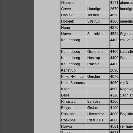
Glumsø
4171
glumsoe
Greve
Hundige
2670
hundige
Haslev
Terslev
4690
Holbæk
Søstrup
4300
mejerib
Høng
4270
Hørve
Starreklinte
4534
Sejerøb
Kalundborg
4400
cmi-vejr
Kalundborg
Gisseløre
4400
kalundb
Kalundborg
Nostrup
4400
Sandlod
Kalundborg
Raklev
4400
Karlstrup
2690
Kirke Hyllinge
Gershøj
4070
Kirke Sonnerup
4060
vejr3
Køge
4600
Køgevej
Lejre
4320
Sagnlan
Ringsted
Benløse
4100
Ringsted
Ørslev
4100
Roskilde
Himmelev
4000
Bag kir
Roskilde
Risø DTU
4000
Rørvig
4581
vejrhan
Strøby
4671