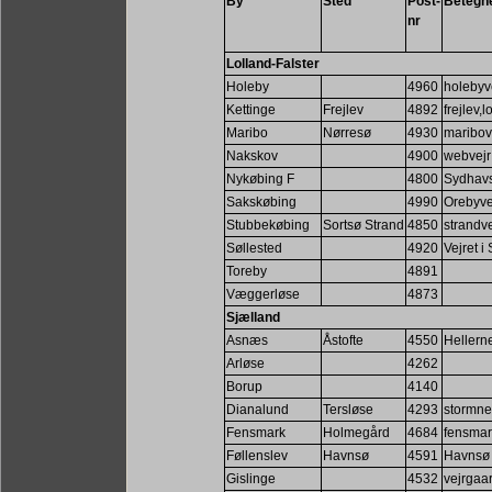
By
Sted
Post-
Betegn
nr
Lolland-Falster
Holeby
4960
holebyv
Kettinge
Frejlev
4892
frejlev,l
Maribo
Nørresø
4930
maribov
Nakskov
4900
webvejr
Nykøbing F
4800
Sydhavs
Sakskøbing
4990
Orebyve
Stubbekøbing
Sortsø Strand
4850
strandve
Søllested
4920
Vejret i
Toreby
4891
Væggerløse
4873
Sjælland
Asnæs
Åstofte
4550
Hellern
Arløse
4262
Borup
4140
Dianalund
Tersløse
4293
stormne
Fensmark
Holmegård
4684
fensmar
Føllenslev
Havnsø
4591
Havnsø 
Gislinge
4532
vejrgaa