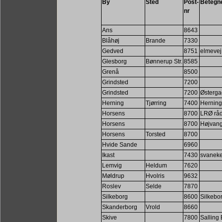
By
Sted
Post-
Betegn
nr
Ans
8643
Blåhøj
Brande
7330
Gedved
8751
elmevej
Glesborg
Bønnerup Str.
8585
Grenå
8500
Grindsted
7200
Grindsted
7200
Østerga
Herning
Tjørring
7400
Herning
Horsens
8700
LRØ råd
Horsens
8700
Højvang
Horsens
Torsted
8700
Hvide Sande
6960
Ikast
7430
svaneke
Lemvig
Heldum
7620
Møldrup
Hvolris
9632
Roslev
Selde
7870
Silkeborg
8600
Silkebor
Skanderborg
Vrold
8660
Skive
7800
Salling