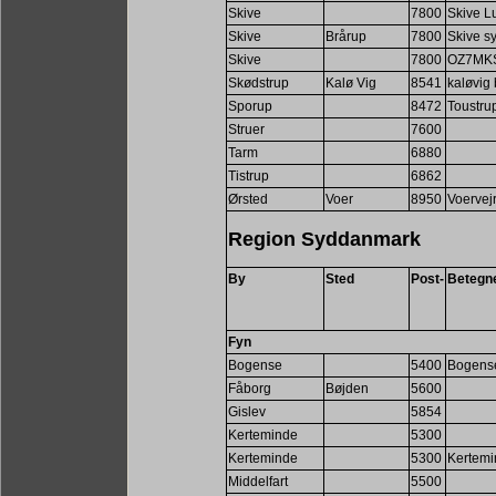
Skive
7800
Skive L
Skive
Brårup
7800
Skive s
Skive
7800
OZ7MK
Skødstrup
Kalø Vig
8541
kaløvig
Sporup
8472
Toustru
Struer
7600
Tarm
6880
Tistrup
6862
Ørsted
Voer
8950
Voervej
Region Syddanmark
By
Sted
Post-
Betegn
Fyn
Bogense
5400
Bogense
Fåborg
Bøjden
5600
Gislev
5854
Kerteminde
5300
Kerteminde
5300
Kertemi
Middelfart
5500