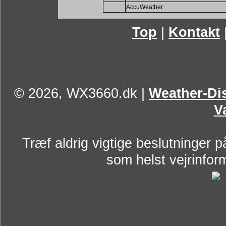
AccuWeather
Top
|
Kontakt
© 2026, WX3660.dk
|
Weather-Dis
V
Træf aldrig vigtige beslutninger p
som helst vejrinform