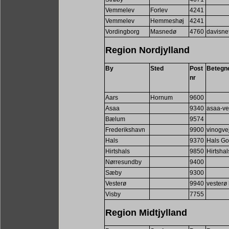
Vemmelev
Forlev
4241
Vemmelev
Hemmeshøj
4241
Vordingborg
Masnedø
4760
davisne
Region Nordjylland
By
Sted
Post
Betegn
nr
Aars
Hornum
9600
Asaa
9340
asaa-ve
Bælum
9574
Frederikshavn
9900
vinogve
Hals
9370
Hals Go
Hirtshals
9850
Hirtsha
Nørresundby
9400
Sæby
9300
Vesterø
9940
vesterø
Visby
7755
Region Midtjylland