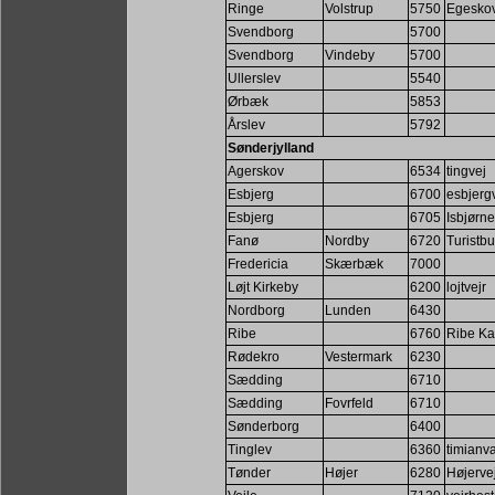
Ringe
Volstrup
5750
Egeskov
Svendborg
5700
Svendborg
Vindeby
5700
Ullerslev
5540
Ørbæk
5853
Årslev
5792
Sønderjylland
Agerskov
6534
tingvej
Esbjerg
6700
esbjergv
Esbjerg
6705
Isbjørne
Fanø
Nordby
6720
Turistb
Fredericia
Skærbæk
7000
Løjt Kirkeby
6200
lojtvejr
Nordborg
Lunden
6430
Ribe
6760
Ribe Ka
Rødekro
Vestermark
6230
Sædding
6710
Sædding
Fovrfeld
6710
Sønderborg
6400
Tinglev
6360
timianv
Tønder
Højer
6280
Højerve