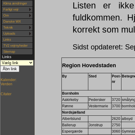
Listen er ikk
Klima ændringer
Farligt vejr
fuldkommen. H
Om
Danske WX
korrekt som muli
Teknik
Uploads
Links
Sidst opdateret: S
TV2 vejrnyheder
Sitemap
Links
Region Hovedstaden
By
Sted
Post-
Betegn
Kalender:
nr
Verden
Bornholm
Citater
Aakirkeby
Pedersker
3720
smålyn
Rønne
Vestermarie
3700
bornhol
Nordsjælland
Albertslund
2620
albsyd
Ballerup
Jonstrup
2750
Espergærde
3060
Gymnas