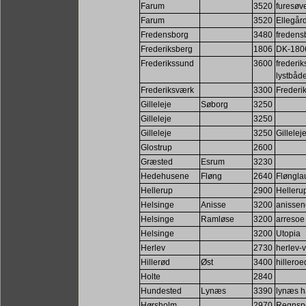
Farum
3520
furesøve
Farum
3520
Ellegår
Fredensborg
3480
fredens
Frederiksberg
1806
DK-180
Frederikssund
3600
frederi
lystbåd
Frederiksværk
3300
Frederi
Gilleleje
Søborg
3250
Gilleleje
3250
Gilleleje
3250
Gillelej
Glostrup
2600
Græsted
Esrum
3230
Hedehusene
Fløng
2640
Fløngla
Hellerup
2900
Hellerup
Helsinge
Anisse
3200
anissen
Helsinge
Ramløse
3200
arresoe
Helsinge
3200
Utopia
Herlev
2730
herlev-v
Hillerød
Øst
3400
hilleroe
Holte
2840
Hundested
Lynæs
3390
lynæs h
Hørsholm
2970
Regnsp