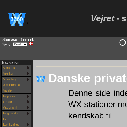
Vejret - 
.dk
Stenløse, Danmark
O
Sprog:
Navigation
Vejret nu
Danske privat
Vejr kort
Vejrudsigt
Jetstrømme
Denne side ind
Varsler
Rapporter
WX-stationer me
Grafer
Astronomi
kendskab til.
Regn radar
Lyn
Luft kvalitet