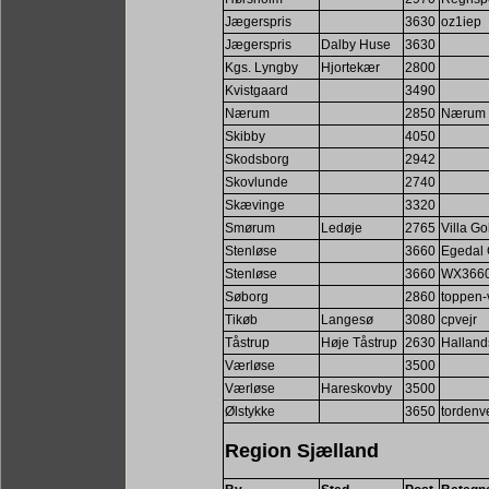
Jægerspris
3630
oz1iep
Jægerspris
Dalby Huse
3630
Kgs. Lyngby
Hjortekær
2800
Kvistgaard
3490
Nærum
2850
Nærum 
Skibby
4050
Skodsborg
2942
Skovlunde
2740
Skævinge
3320
Smørum
Ledøje
2765
Villa Go
Stenløse
3660
Egedal 
Stenløse
3660
WX366
Søborg
2860
toppen-
Tikøb
Langesø
3080
cpvejr
Tåstrup
Høje Tåstrup
2630
Halland
Værløse
3500
Værløse
Hareskovby
3500
Ølstykke
3650
tordenve
Region Sjælland