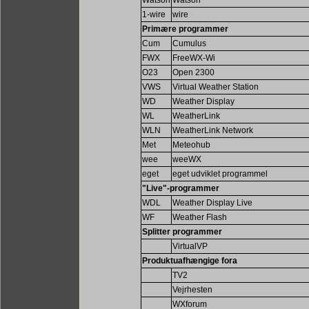
Watson
Watson
1-wire
wire
Primære programmer
Cum
Cumulus
FWX
FreeWX-Wi
O23
Open 2300
VWS
Virtual Weather Station
WD
Weather Display
WL
WeatherLink
WLN
WeatherLink Network
Met
Meteohub
wee
weeWX
eget
eget udviklet programmel
"Live"-programmer
WDL
Weather Display Live
WF
Weather Flash
Splitter programmer
VirtualVP
Produktuafhængige fora
TV2
Vejrhesten
WXforum