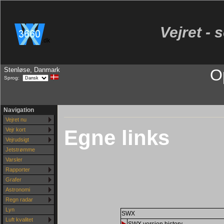
Vejret - 
.dk
Stenløse, Danmark
O
Sprog:
Navigation
Vejret nu
Egne links
Vejr kort
Vejrudsigt
Jetstrømme
Varsler
Rapporter
Grafer
Astronomi
Regn radar
Lyn
SWX
Luft kvalitet