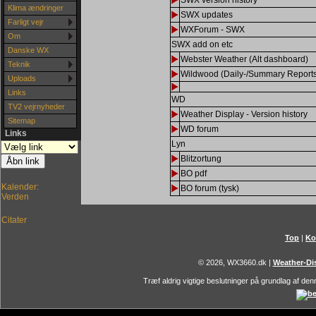
SWX version history
Klima ændringer
SWX updates
Farligt vejr
WXForum - SWX
Om
SWX add on etc
Danske WX
Webster Weather (Alt dashboard)
Teknik
Wildwood (Daily-/Summary Report
Uploads
Links
WD
TV2 vejrnyheder
Weather Display - Version history
Sitemap
WD forum
Links
Lyn
Blitzortung
BO pdf
Kalender:
BO forum (tysk)
Verden
Citater
Top
|
Ko
© 2026, WX3660.dk
|
Weather-Dis
Træf aldrig vigtige beslutninger på grundlag af denn